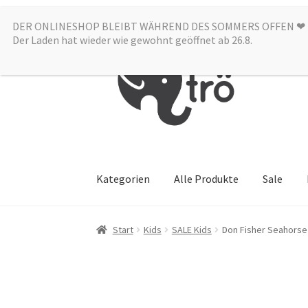
DER ONLINESHOP BLEIBT WÄHREND DES SOMMERS OFFEN ❤︎
Zur
Zum
Der Laden hat wieder wie gewohnt geöffnet ab 26.8.
Navigation
Inhalt
springen
springen
Kategorien
Alle Produkte
Sale
Start
Kids
SALE Kids
Don Fisher Seahorse