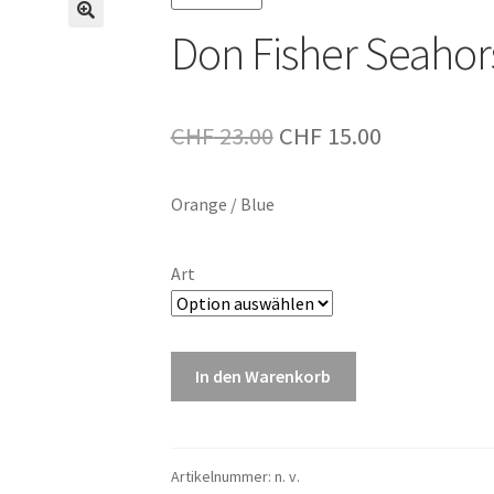
Don Fisher Seahor
Ursprünglicher
Aktueller
CHF
23.00
CHF
15.00
Preis
Preis
Orange / Blue
war:
ist:
CHF 23.00
CHF 15.00.
Art
Don
In den Warenkorb
Fisher
Seahorse
Menge
Artikelnummer:
n. v.