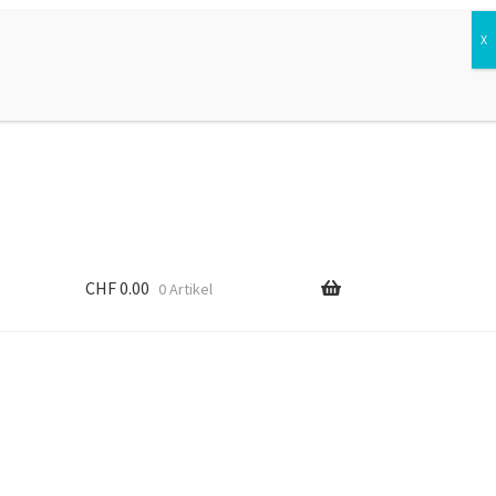
Suchen
Suchen
nach:
CHF
0.00
0 Artikel