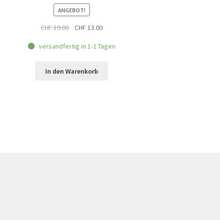
ANGEBOT!
Ursprünglicher
Aktueller
CHF
19.00
CHF
13.00
Preis
Preis
versandfertig in 1-2 Tagen
war:
ist:
CHF 19.00
CHF 13.00.
In den Warenkorb