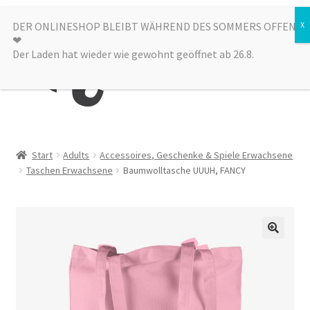
Zur
Zum
DER ONLINESHOP BLEIBT WÄHREND DES SOMMERS OFFEN
Menü
❤︎
Navigation
Inhalt
Der Laden hat wieder wie gewohnt geöffnet ab 26.8.
springen
springen
Kategorien
Start
Adults
Accessoires, Geschenke & Spiele Erwachsene
Taschen Erwachsene
Baumwolltasche UUUH, FANCY
Alle Produkte
Sale
Laden
über uns