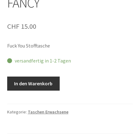
FANCY
CHF
15.00
Fuck You Stofftasche
versandfertig in 1-2 Tagen
Baumwolltasche
In den Warenkorb
UUUH,
FANCY
Menge
Kategorie:
Taschen Erwachsene