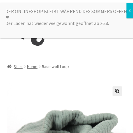
Zur
Zum
DER ONLINESHOP BLEIBT WÄHREND DES SOMMERS OFFEN
Menü
❤︎
Navigation
Inhalt
Der Laden hat wieder wie gewohnt geöffnet ab 26.8.
springen
springen
Kategorien
Start
Home
Baumwoll-Loop
Alle Produkte
Sale
Laden
über uns