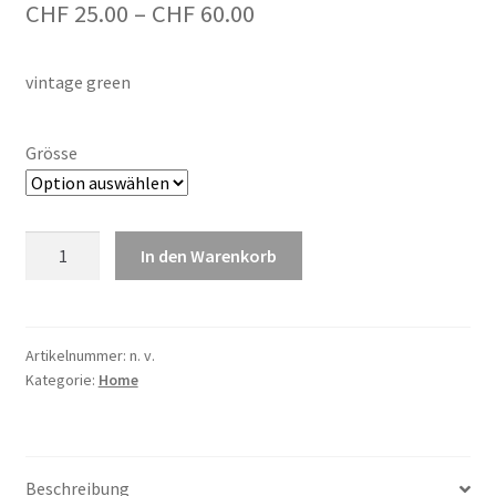
Preisspanne:
CHF
25.00
–
CHF
60.00
CHF 25.00
vintage green
bis
CHF 60.00
Grösse
Baumwoll-
In den Warenkorb
Loop
Menge
Artikelnummer:
n. v.
Kategorie:
Home
Beschreibung