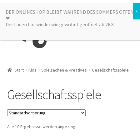
Zur
Zum
DER ONLINESHOP BLEIBT WÄHREND DES SOMMERS OFFEN
Menü
❤︎
Navigation
Inhalt
Der Laden hat wieder wie gewohnt geöffnet ab 26.8.
springen
springen
Kategorien
Start
Kids
Spielsachen & Kreatives
Gesellschaftsspiele
Alle Produkte
Gesellschaftsspiele
Sale
Laden
Alle 10 Ergebnisse werden angezeigt
über uns