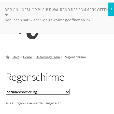
Zur
Zum
DER ONLINESHOP BLEIBT WÄHREND DES SOMMERS OFFEN
Menü
❤︎
Navigation
Inhalt
Der Laden hat wieder wie gewohnt geöffnet ab 26.8.
springen
springen
Kategorien
Start
Home
Unterwegs sein
Regenschirme
Alle Produkte
Regenschirme
Sale
Laden
Alle 6 Ergebnisse werden angezeigt
über uns